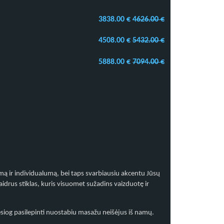
3838.00 €
4626.00 €
4508.00 €
5432.00 €
5888.00 €
7094.00 €
 ir individualumą, bei taps svarbiausiu akcentu Jūsų
rus stiklas, kuris visuomet sužadins vaizduotę ir
iesiog pasilepinti nuostabiu masažu neišėjus iš namų.