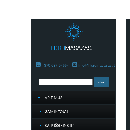
+370 687 54554
info@hidromasazas.lt
APIE MUS
GAMINTOJAI
KAIP IŠSIRINKTI?