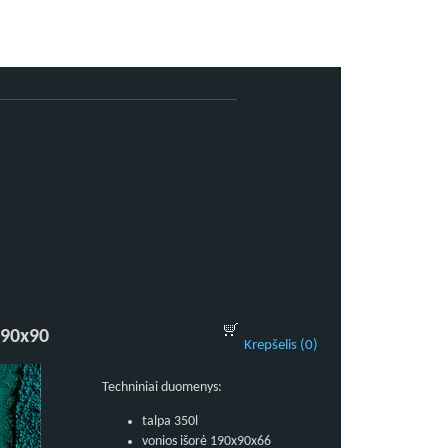
190x90
Krepšelis (0)
Techniniai duomenys:
talpa 350l
vonios išorė 190x90x66