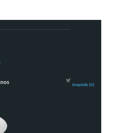
s
enos
Krepšelis (0)