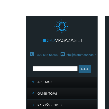
+370 687 54554
info@hidromasazas.lt
APIE MUS
GAMINTOJAI
KAIP IŠSIRINKTI?