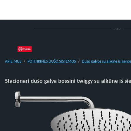
Save
APIE MUS
POTINKINĖS DUŠO SISTEMOS
Dušo galvos su alkūne iš sieno
Stacionari dušo galva bossini twiggy su alkūne iš si