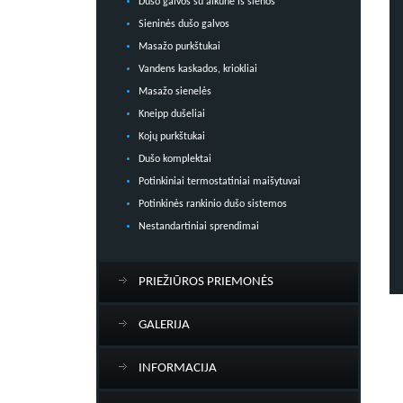
Dušo galvos su alkūne iš sienos
Sieninės dušo galvos
Masažo purkštukai
Vandens kaskados, kriokliai
Masažo sienelės
Kneipp dušeliai
Kojų purkštukai
Dušo komplektai
Potinkiniai termostatiniai maišytuvai
Potinkinės rankinio dušo sistemos
Nestandartiniai sprendimai
PRIEŽIŪROS PRIEMONĖS
GALERIJA
INFORMACIJA