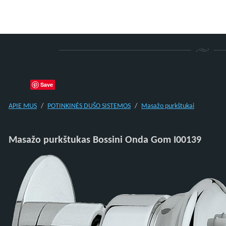
Save
APIE MUS
POTINKINĖS DUŠO SISTEMOS
Masažo purkštukai
Masažo purkštukas Bossini Onda Gom I00139