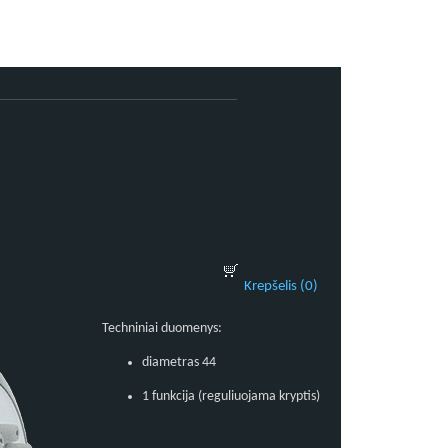
Krepšelis (0)
Techniniai duomenys:
diametras 44
1 funkcija (reguliuojama kryptis)