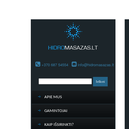
+370 687 54554
info@hidromasazas.lt
APIE MUS
GAMINTOJAI
KAIP IŠSIRINKTI?