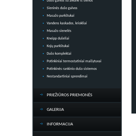
Dušo galvos su alkūne iš sienos
Sieninės dušo galvos
Masažo purkštukai
Vandens kaskados, kriokliai
Masažo sienelės
Kneipp dušeliai
Kojų purkštukai
Dušo komplektai
Potinkiniai termostatiniai maišytuvai
Potinkinės rankinio dušo sistemos
Nestandartiniai sprendimai
PRIEŽIŪROS PRIEMONĖS
GALERIJA
INFORMACIJA