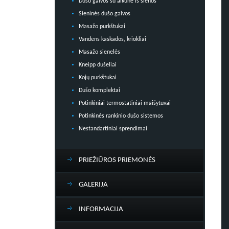
Dušo galvos su alkūne iš sienos
Sieninės dušo galvos
Masažo purkštukai
Vandens kaskados, kriokliai
Masažo sienelės
Kneipp dušeliai
Kojų purkštukai
Dušo komplektai
Potinkiniai termostatiniai maišytuvai
Potinkinės rankinio dušo sistemos
Nestandartiniai sprendimai
PRIEŽIŪROS PRIEMONĖS
GALERIJA
INFORMACIJA