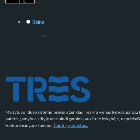
Kaina
Maišytuvų, dušo sistemų prekinis ženklas Tres yra vienas lyderiaujanči
patirtis gamybos srityje atsispindi gaminių aukštoje kokybėje, nepriekaiš
konkurencingoje kainoje.
Žiūrėti produktus..