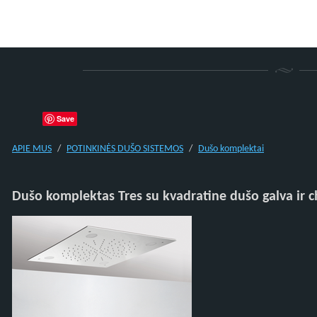
Save
APIE MUS
POTINKINĖS DUŠO SISTEMOS
Dušo komplektai
Dušo komplektas Tres su kvadratine dušo galva ir 