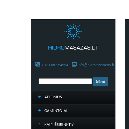
+370 687 54554
info@hidromasazas.lt
APIE MUS
GAMINTOJAI
KAIP IŠSIRINKTI?