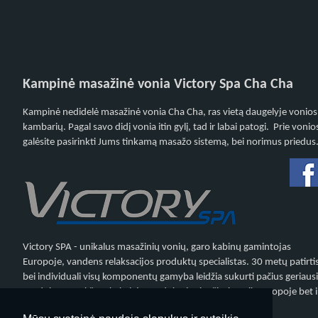
Kampinė masažinė vonia Victory Spa Cha Cha
Kampinė nedidelė masažinė vonia Cha Cha, ras vietą daugelyje vonios
kambarių. Pagal savo didį vonia itin gylį, tad ir labai patogi. Prie vonio
galėsite pasirinkti Jums tinkamą masažo sistemą, bei norimus priedus
Victory SPA - unikalus masažinių vonių, garo kabinų gamintojas
Europoje, vandens relaksacijos produktų specialistas. 30 metų patirti
bei individuali visų komponentų gamyba leidžia sukurti pačius geriaus
produktus. Aukštos kokybės produktai pripažinti ne tik Europoje bet i
pasaulyje.
Žiūrėti produktus..