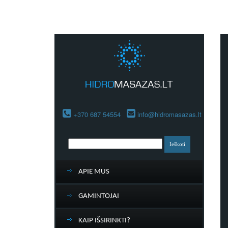
+370 687 54554
info@hidromasazas.lt
APIE MUS
GAMINTOJAI
KAIP IŠSIRINKTI?