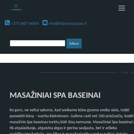
+370 687 54554
info@hidromasazas.lt
MASAŽINIAI SPA BASEINAI
Ko gero, ne veltui sakoma, kad sveikame kūne gyvena sveika siela, todėl
puoselėti kūną – svarbu kiekvienam. Galima rasti net 100 priežasčių, kodėl
masažinis Spa baseinas turėtų būti Jūsų namuose. Masažiniai Spa baseinai
tik atpalaiduoja, atgaivina jėgas ir gerina savijauta, bet ir atlieka