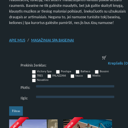
reabilitacinę funkciją, nes šiltas ir masažuojantis vanduo puikiai atstato
raumenis. Baseine ne tik galėsite maudytis, bet juk galite skaityti knygą,
klausytis muzikos ar tiesiog maloniai poilsiauti, šnekučiuotis su užsukusiais
draugais ar artimaisiais. Negana to, jei namuose turėsite tokį baseiną,
keliones į Spa kurortus galėsite pamiršti, nes jis bus Jūsų namuose!
APIE MUS
MASAŽINIAI SPA BASEINAI
Krepšelis (0
Prekinis ženklas:
Victory Spa
Poolspa
Balteco
Bossini
TRES
PALAZZANI
teuco
Wellis
Novellini
Plotis:
Ilgis:
AKCIJA
AKCIJA