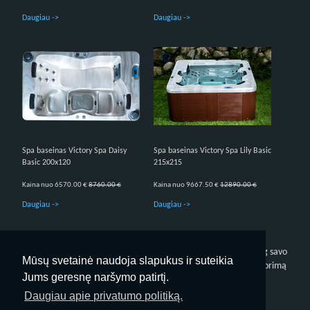
Daugiau ->
Daugiau ->
Spa baseinas Victory Spa Daisy
Spa baseinas Victory Spa Lily Basic
Basic 200x120
215x215
Kaina nuo 6570.00 €
8760.00 €
Kaina nuo 9667.50 €
12890.00 €
Daugiau ->
Daugiau ->
1
2
3
4
kitas
Susikurkite tobulą SPA zoną su masažiniais SPA baseinais, tiesiog savo
Mūsų svetainė naudoja slapukus ir suteikia
namuose. Rinkitės Jums tinkančią, bei patinkančią formą, bei norimą
Jums geresnę naršymo patirtį.
komplektaciją.
Daugiau apie privatumo politiką.